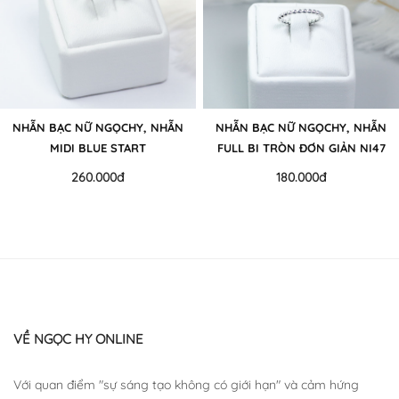
NHẪN BẠC NỮ NGỌCHY, NHẪN
NHẪN BẠC NỮ NGỌCHY, NHẪN
MIDI BLUE START
FULL BI TRÒN ĐƠN GIẢN NI47
260.000đ
180.000đ
VỀ NGỌC HY ONLINE
Với quan điểm "sự sáng tạo không có giới hạn" và cảm hứng