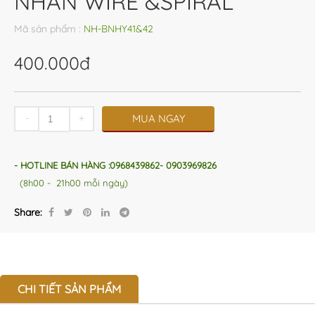
NHẪN WIRE &SPIRAL
Mã sản phẩm :
NH-BNHY41&42
400.000đ
-
+
MUA NGAY
- HOTLINE BÁN HÀNG :0968439862- 0903969826
(8h00 - 21h00 mỗi ngày)
Share:
CHI TIẾT SẢN PHẨM