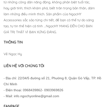
từ những công dân năng động, không phân biệt tuổi tác,
hay giới tính; thích khám phá, biết trân trọng bản thân, dám
làm những điều mình thích. Sản phẩm của NgọcHY
Accessories sắc sảo từng chi tiết, để bạn có thể tự do sáng
tạo, tự tin thể hiện cá tính ...NgọcHY MANG ĐẾN CHO BẠN
GIÁ TRỊ THẬT VÌ BẠN XỨNG ĐÁNG.
THÔNG TIN
Về Ngọc Hy
LIÊN HỆ VỚI CHÚNG TÔI
- Địa chỉ: 22/34/5 đường số 21, Phường 8, Quận Gò Vấp, TP. Hồ
Chí Minh
- Điện thoại: 0968439862- 0903969826
- Mail: info.ngochyonline@gmail.com
FANPAGE