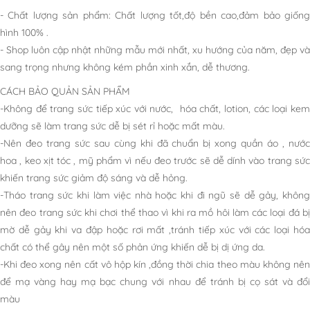
- Chất lượng sản phẩm: Chất lượng tốt,độ bền cao,đảm bảo giống
hình 100% .
- Shop luôn cập nhật những mẫu mới nhất, xu hướng của năm, đẹp và
sang trọng nhưng không kém phần xinh xắn, dễ thương.
CÁCH BẢO QUẢN SẢN PHẨM
-Không để trang sức tiếp xúc với nước, hóa chất, lotion, các loại kem
dưỡng sẽ làm trang sức dễ bị sét rỉ hoặc mất màu.
-Nên đeo trang sức sau cùng khi đã chuẩn bị xong quần áo , nước
hoa , keo xịt tóc , mỹ phẩm vì nếu đeo trước sẽ dễ dính vào trang sức
khiến trang sức giảm độ sáng và dễ hỏng.
-Tháo trang sức khi làm việc nhà hoặc khi đi ngũ sẽ dễ gảy, không
nên đeo trang sức khi chơi thể thao vì khi ra mồ hôi làm các loại đá bị
mờ dễ gảy khi va đập hoặc rơi mất ,tránh tiếp xúc với các loại hóa
chất có thể gây nên một số phản ứng khiến dễ bị dị ứng da.
-Khi đeo xong nên cất vô hộp kín ,đồng thời chia theo màu không nên
để mạ vàng hay mạ bạc chung với nhau để tránh bị cọ sát và đổi
màu