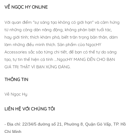
VỀ NGỌC HY ONLINE
Với quan điểm "sự sáng tạo không có giới hạn" và cảm hứng
từ những công dân năng động, không phân biệt tuổi tác,
hay giới tính; thích khám phá, biết trân trọng bản thân, dám
làm những điều mình thích. Sản phẩm của NgọcHY
Accessories sắc sảo từng chi tiết, để bạn có thể tự do sáng
tạo, tự tin thể hiện cá tính ...NgọcHY MANG ĐẾN CHO BẠN
GIÁ TRỊ THẬT VÌ BẠN XỨNG ĐÁNG.
THÔNG TIN
Về Ngọc Hy
LIÊN HỆ VỚI CHÚNG TÔI
- Địa chỉ: 22/34/5 đường số 21, Phường 8, Quận Gò Vấp, TP. Hồ
Chí Minh