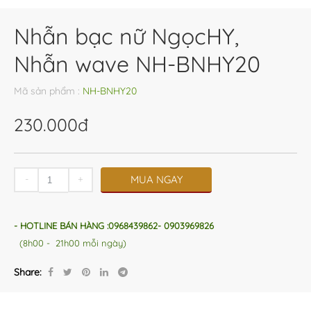
Nhẫn bạc nữ NgọcHY,
Nhẫn wave NH-BNHY20
Mã sản phẩm :
NH-BNHY20
230.000đ
-
+
MUA NGAY
- HOTLINE BÁN HÀNG :0968439862- 0903969826
(8h00 - 21h00 mỗi ngày)
Share: