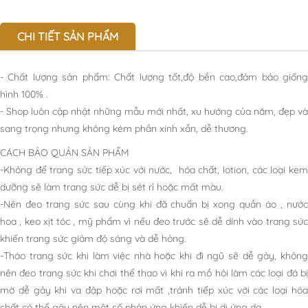
CHI TIẾT SẢN PHẨM
- Chất lượng sản phẩm: Chất lượng tốt,độ bền cao,đảm bảo giống
hình 100% .
- Shop luôn cập nhật những mẫu mới nhất, xu hướng của năm, đẹp và
sang trọng nhưng không kém phần xinh xắn, dễ thương.
CÁCH BẢO QUẢN SẢN PHẨM
-Không để trang sức tiếp xúc với nước, hóa chất, lotion, các loại kem
dưỡng sẽ làm trang sức dễ bị sét rỉ hoặc mất màu.
-Nên đeo trang sức sau cùng khi đã chuẩn bị xong quần áo , nước
hoa , keo xịt tóc , mỹ phẩm vì nếu đeo trước sẽ dễ dính vào trang sức
khiến trang sức giảm độ sáng và dễ hỏng.
-Tháo trang sức khi làm việc nhà hoặc khi đi ngũ sẽ dễ gảy, không
nên đeo trang sức khi chơi thể thao vì khi ra mồ hôi làm các loại đá bị
mờ dễ gảy khi va đập hoặc rơi mất ,tránh tiếp xúc với các loại hóa
chất có thể gây nên một số phản ứng khiến dễ bị dị ứng da.