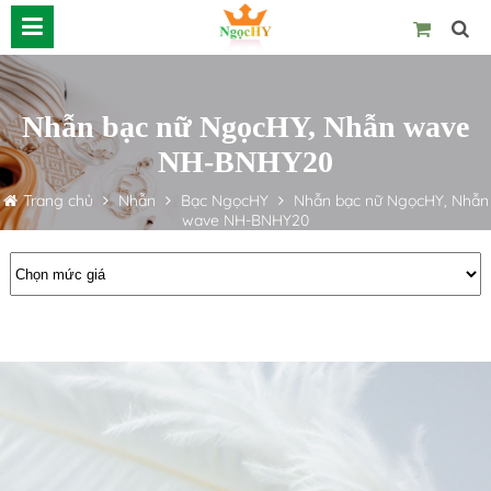
Nhẫn bạc nữ NgọcHY, Nhẫn wave
NH-BNHY20
Trang chủ
Nhẫn
Bạc NgọcHY
Nhẫn bạc nữ NgọcHY, Nhẫn
wave NH-BNHY20