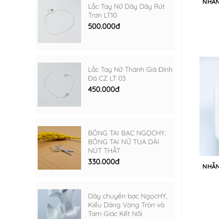
NHẪN
Lắc Tay Nữ Dây Dây Rút
Trơn LT10
500.000đ
Lắc Tay Nữ Thánh Giá Đính
Đá CZ LT 03
450.000đ
BÔNG TAI BẠC NGỌCHY,
BÔNG TAI NỮ TUA DÀI
NÚT THẮT
330.000đ
NHẪN
Dây chuyền bạc NgọcHY,
Kiểu Dáng Vòng Tròn và
Tam Giác Kết Nối