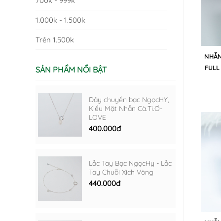
700k - 999k
1.000k - 1.500k
Trên 1.500k
NHẪN
FULL
SẢN PHẨM NỔI BẬT
Dây chuyền bạc NgọcHY,
Kiểu Mặt Nhẫn Cà.Ti.Ơ-
LOVE
400.000đ
Lắc Tay Bạc NgọcHy - Lắc
Tay Chuỗi Xích Vòng
440.000đ