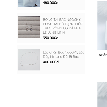
480.000đ
BÔNG TAI BẠC NGỌCHY,
BÔNG TAI NỮ DẠNG MÓC
TREO VÒNG CÓ ĐÁ PHA
LÊ LUNG LINH
350.000đ
Lắc Chân Bạc NgọcHY, Lắc
NHẪN
Dây Mì Italia Đôi Bi Bạc
400.000đ