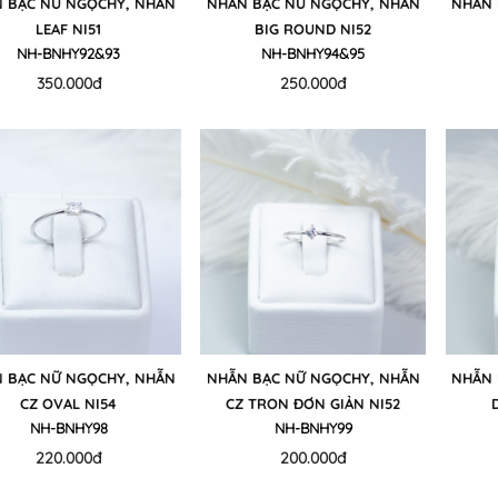
 BẠC NỮ NGỌCHY, NHẪN
NHẪN BẠC NỮ NGỌCHY, NHẪN
NHẪN 
LEAF NI51
BIG ROUND NI52
NH-BNHY92&93
NH-BNHY94&95
350.000đ
250.000đ
 BẠC NỮ NGỌCHY, NHẪN
NHẪN BẠC NỮ NGỌCHY, NHẪN
NHẪN 
CZ OVAL NI54
CZ TRON ĐƠN GIẢN NI52
NH-BNHY98
NH-BNHY99
220.000đ
200.000đ