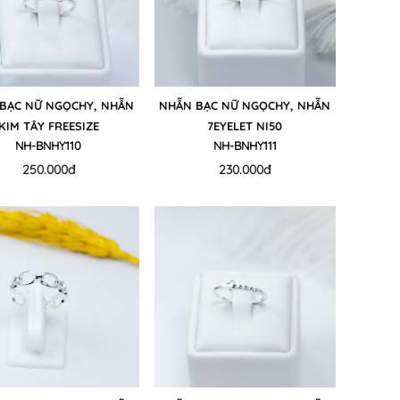
BẠC NỮ NGỌCHY, NHẪN
NHẪN BẠC NỮ NGỌCHY, NHẪN
KIM TÂY FREESIZE
7EYELET NI50
NH-BNHY110
NH-BNHY111
250.000đ
230.000đ