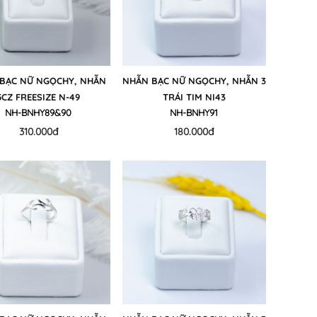
BẠC NỮ NGỌCHY, NHẪN
NHẪN BẠC NỮ NGỌCHY, NHẪN 3
5CZ FREESIZE N-49
TRÁI TIM NI43
NH-BNHY89&90
NH-BNHY91
310.000đ
180.000đ