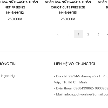
 BẠC NỮ NGỌCHY, NHẪN
NHẪN BẠC NỮ NGỌCHY, NHẪN
NHẪN 
NET FREESIZE
CHUỘT CUTE FREESIZE
B
NH-BNHY112
NH-BNHY113
250.000đ
250.000đ
«
‹
1
2
3
HÔNG TIN
LIÊN HỆ VỚI CHÚNG TÔI
 Ngọc Hy
- Địa chỉ: 22/34/5 đường số 21, P
Vấp, TP. Hồ Chí Minh
- Điện thoại: 0968439862- 090396
- Mail: info.ngochyonline@gmail.c