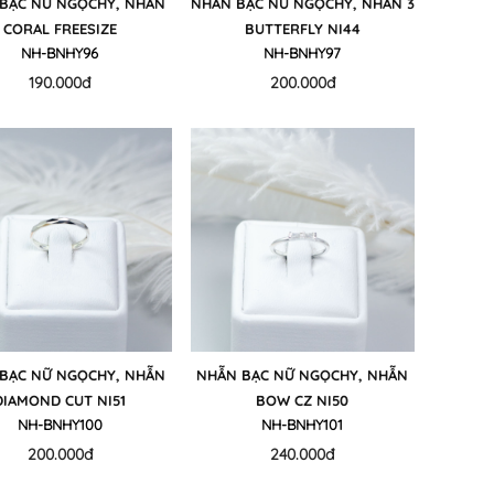
BẠC NỮ NGỌCHY, NHẪN
NHẪN BẠC NỮ NGỌCHY, NHẪN 3
CORAL FREESIZE
BUTTERFLY NI44
NH-BNHY96
NH-BNHY97
190.000đ
200.000đ
BẠC NỮ NGỌCHY, NHẪN
NHẪN BẠC NỮ NGỌCHY, NHẪN
DIAMOND CUT NI51
BOW CZ NI50
NH-BNHY100
NH-BNHY101
200.000đ
240.000đ