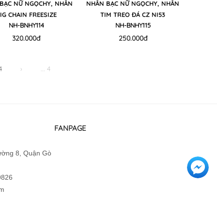
BẠC NỮ NGỌCHY, NHẪN
NHẪN BẠC NỮ NGỌCHY, NHẪN
IG CHAIN FREESIZE
TIM TREO ĐÁ CZ NI53
NH-BNHY114
NH-BNHY115
320.000đ
250.000đ
4
›
... 4
FANPAGE
hường 8, Quận Gò
9826
om