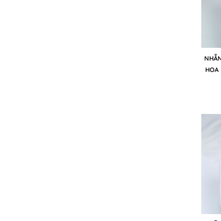
NHẪN
HOA 