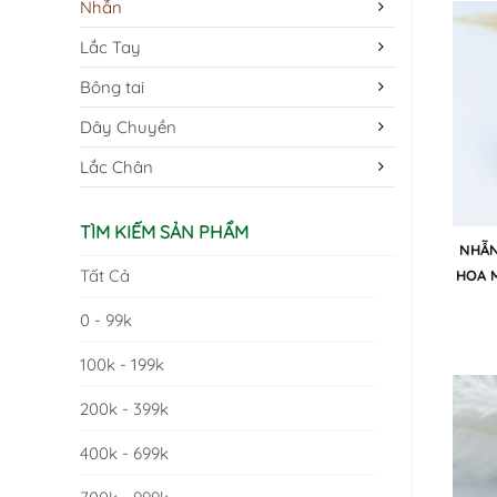
Nhẫn
Lắc Tay
Bông tai
Dây Chuyền
Lắc Chân
TÌM KIẾM SẢN PHẨM
NHẪN
Tất Cả
HOA 
0 - 99k
100k - 199k
200k - 399k
400k - 699k