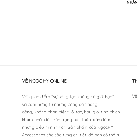
NHẪN
VỀ NGỌC HY ONLINE
T
Về
Với quan điểm "sự sáng tạo không có giới hạn"
và cảm hứng từ những công dân năng
động, không phân biệt tuổi tác, hay giới tính; thích
khám phá, biết trân trọng bản thân, dám làm
những điều mình thích. Sản phẩm của NgọcHY
Accessories sắc sảo từng chi tiết, để bạn có thể tự