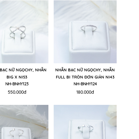
BẠC NỮ NGỌCHY, NHẪN
NHẪN BẠC NỮ NGỌCHY, NHẪN
BIG X NI53
FULL BI TRÒN ĐƠN GIẢN NI43
NH-BNHY123
NH-BNHY124
550.000đ
180.000đ