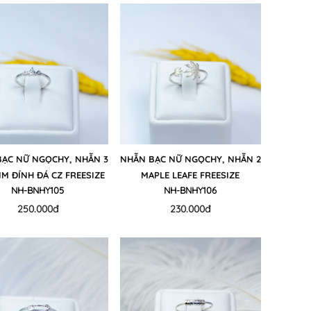
ẠC NỮ NGỌCHY, NHẪN 3
NHẪN BẠC NỮ NGỌCHY, NHẪN 2
IM ĐÍNH ĐÁ CZ FREESIZE
MAPLE LEAFE FREESIZE
NH-BNHY105
NH-BNHY106
250.000đ
230.000đ