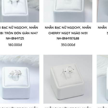
 BẠC NỮ NGỌCHY, NHẪN
NHẪN BẠC NỮ NGỌCHY, NHẪN
NHẪN 
 BI TRÒN ĐƠN GIẢN NI47
CHERRY NGỌT NGÀO NI51
NH-BNHY125
NH-BNHY87&88
180.000đ
350.000đ