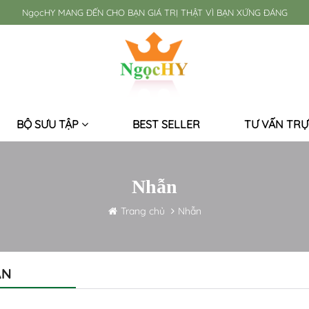
NgọcHY MANG ĐẾN CHO BẠN GIÁ TRỊ THẬT VÌ BẠN XỨNG ĐÁNG
BỘ SƯU TẬP
BEST SELLER
TƯ VẤN TRỰ
Nhẫn
Trang chủ
Nhẫn
ẪN