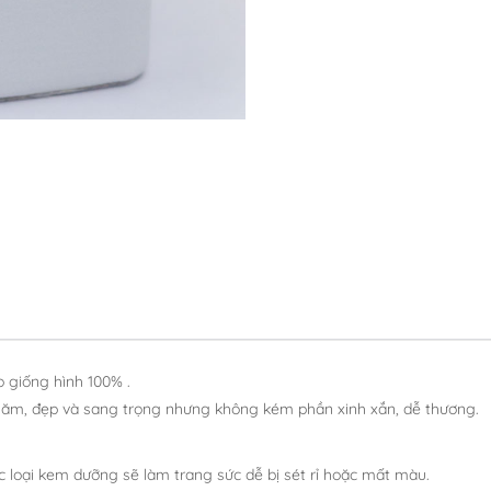
 giống hình 100% .
năm, đẹp và sang trọng nhưng không kém phần xinh xắn, dễ thương.
ác loại kem dưỡng sẽ làm trang sức dễ bị sét rỉ hoặc mất màu.