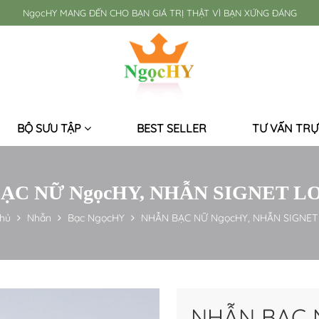
NgọcHY MANG ĐẾN CHO BẠN GIÁ TRỊ THẬT VÌ BẠN XỨNG ĐÁNG
BỘ SƯU TẬP
BEST SELLER
TƯ VẤN TRỰ
ẠC NỮ NgọcHY, NHẪN SIGNET LO
chủ
Nhẫn
Bạc NgọcHY
NHẪN BẠC NỮ NgọcHY, NHẪN SIGNET 
NHẪN BẠC 