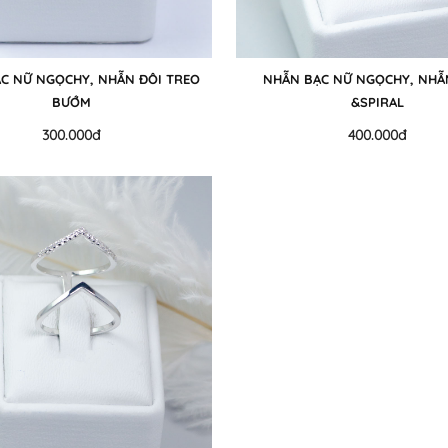
C NỮ NGỌCHY, NHẪN ĐÔI TREO
NHẪN BẠC NỮ NGỌCHY, NHẪ
BƯỚM
&SPIRAL
300.000đ
400.000đ