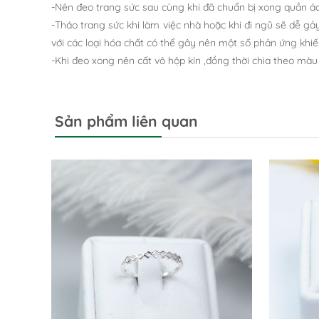
-Nên đeo trang sức sau cùng khi đã chuẩn bị xong quần áo 
-Tháo trang sức khi làm việc nhà hoặc khi đi ngũ sẽ dễ gảy
với các loại hóa chất có thể gây nên một số phản ứng khiến
-Khi đeo xong nên cất vô hộp kín ,đồng thời chia theo m
Sản phẩm liên quan