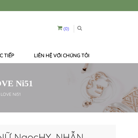
(0)
C TIẾP
LIÊN HỆ VỚI CHÚNG TÔI
VE Ni51
LOVE Ni51
NỮ NgọcHY, NHẪN