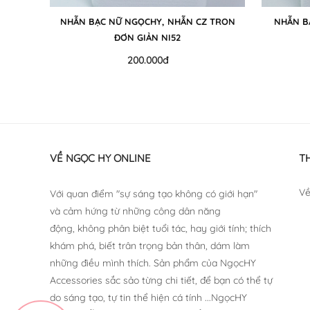
NHẪN BẠC NỮ NGỌCHY, NHẪN CZ TRON
NHẪN B
ĐƠN GIẢN NI52
200.000đ
VỀ NGỌC HY ONLINE
T
Về
Với quan điểm "sự sáng tạo không có giới hạn"
và cảm hứng từ những công dân năng
động, không phân biệt tuổi tác, hay giới tính; thích
khám phá, biết trân trọng bản thân, dám làm
những điều mình thích. Sản phẩm của NgọcHY
Accessories sắc sảo từng chi tiết, để bạn có thể tự
do sáng tạo, tự tin thể hiện cá tính ...NgọcHY