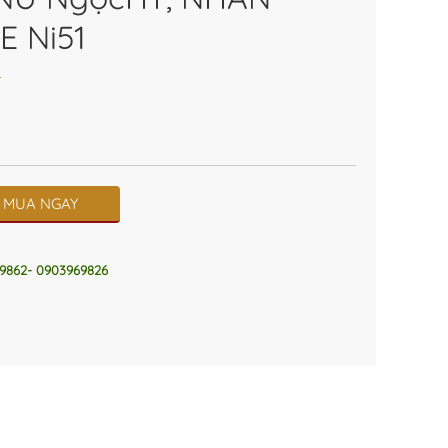
E Ni51
4
MUA NGAY
9862- 0903969826