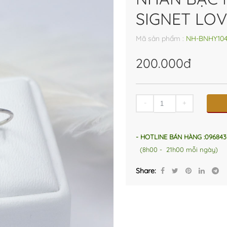
SIGNET LOV
Mã sản phẩm :
NH-BNHY10
200.000đ
-
+
- HOTLINE BÁN HÀNG :096843
(8h00 - 21h00 mỗi ngày)
Share: