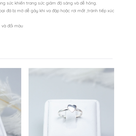
rang sức khiến trang sức giảm độ sáng và dễ hỏng.
oại đá bị mờ dễ gảy khi va đập hoặc rơi mất ,tránh tiếp xúc
t và đổi màu