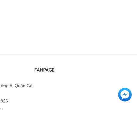
FANPAGE
hường 8, Quận Gò
9826
om