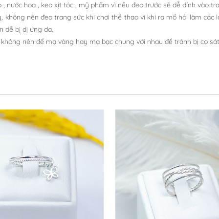
, nước hoa , keo xịt tóc , mỹ phẩm vì nếu đeo trước sẽ dễ dính vào t
, không nên đeo trang sức khi chơi thể thao vì khi ra mồ hôi làm các l
 dễ bị dị ứng da.
àu không nên để mạ vàng hay mạ bạc chung với nhau để tránh bị cọ sá