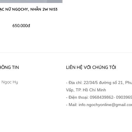
ẠC NỮ NGỌCHY, NHẪN 2W NI53
650.000đ
HÔNG TIN
LIÊN HỆ VỚI CHÚNG TÔI
 Ngọc Hy
- Địa chỉ: 22/34/5 đường số 21, P
Vấp, TP. Hồ Chí Minh
- Điện thoại: 0968439862- 090396
- Mail: info.ngochyonline@gmail.c