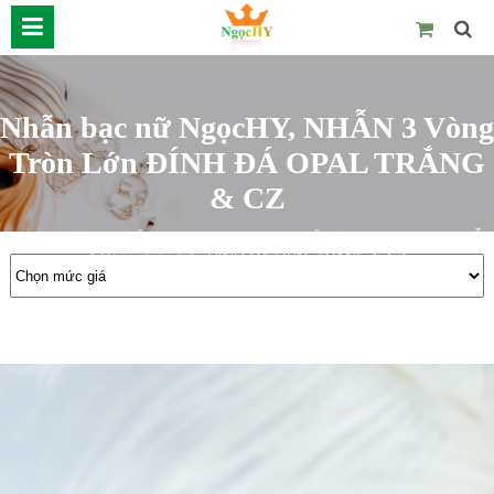
Nhẫn bạc nữ NgọcHY, NHẪN 3 Vòng
Tròn Lớn ĐÍNH ĐÁ OPAL TRẮNG
& CZ
Trang chủ
Nhẫn
Bạc NgọcHY
Nhẫn bạc nữ NgọcHY, NHẪN
3 Vòng Tròn Lớn ĐÍNH ĐÁ OPAL TRẮNG & CZ