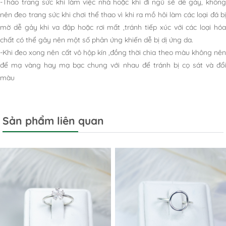
-Tháo trang sức khi làm việc nhà hoặc khi đi ngũ sẽ dễ gảy, không
nên đeo trang sức khi chơi thể thao vì khi ra mồ hôi làm các loại đá bị
mờ dễ gảy khi va đập hoặc rơi mất ,tránh tiếp xúc với các loại hóa
chất có thể gây nên một số phản ứng khiến dễ bị dị ứng da.
-Khi đeo xong nên cất vô hộp kín ,đồng thời chia theo màu không nên
để mạ vàng hay mạ bạc chung với nhau để tránh bị cọ sát và đổi
màu
Sản phẩm liên quan