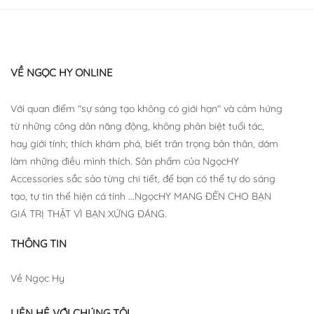
VỀ NGỌC HY ONLINE
Với quan điểm "sự sáng tạo không có giới hạn" và cảm hứng
từ những công dân năng động, không phân biệt tuổi tác,
hay giới tính; thích khám phá, biết trân trọng bản thân, dám
làm những điều mình thích. Sản phẩm của NgọcHY
Accessories sắc sảo từng chi tiết, để bạn có thể tự do sáng
tạo, tự tin thể hiện cá tính ...NgọcHY MANG ĐẾN CHO BẠN
GIÁ TRỊ THẬT VÌ BẠN XỨNG ĐÁNG.
THÔNG TIN
Về Ngọc Hy
LIÊN HỆ VỚI CHÚNG TÔI