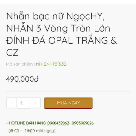
Nhẫn bạc nữ NgọcHY,
NHẪN 3 Vòng Tròn Lớn
ĐÍNH ĐÁ OPAL TRẮNG &
CZ
Mã sản phẩm :
NH-BNHY31&32
490.000đ
-
+
MUA NGAY
- HOTLINE BÁN HÀNG :0968439862- 0903969826
(8h00 - 21h00 mỗi ngày)