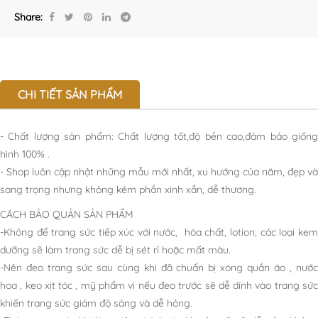
Share:
CHI TIẾT SẢN PHẨM
- Chất lượng sản phẩm: Chất lượng tốt,độ bền cao,đảm bảo giống
hình 100% .
- Shop luôn cập nhật những mẫu mới nhất, xu hướng của năm, đẹp và
sang trọng nhưng không kém phần xinh xắn, dễ thương.
CÁCH BẢO QUẢN SẢN PHẨM
-Không để trang sức tiếp xúc với nước, hóa chất, lotion, các loại kem
dưỡng sẽ làm trang sức dễ bị sét rỉ hoặc mất màu.
-Nên đeo trang sức sau cùng khi đã chuẩn bị xong quần áo , nước
hoa , keo xịt tóc , mỹ phẩm vì nếu đeo trước sẽ dễ dính vào trang sức
khiến trang sức giảm độ sáng và dễ hỏng.