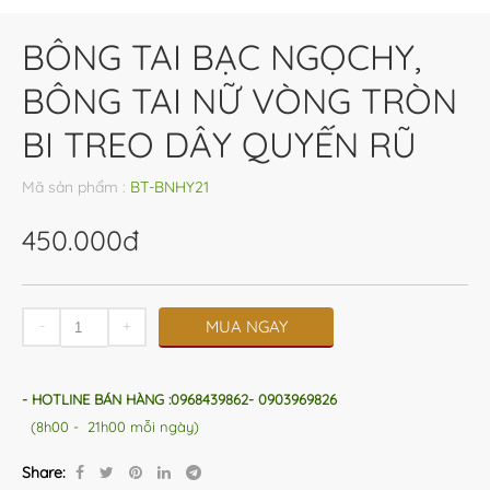
BÔNG TAI BẠC NGỌCHY,
BÔNG TAI NỮ VÒNG TRÒN
BI TREO DÂY QUYẾN RŨ
Mã sản phẩm :
BT-BNHY21
450.000đ
-
+
MUA NGAY
- HOTLINE BÁN HÀNG :0968439862- 0903969826
(8h00 - 21h00 mỗi ngày)
Share: