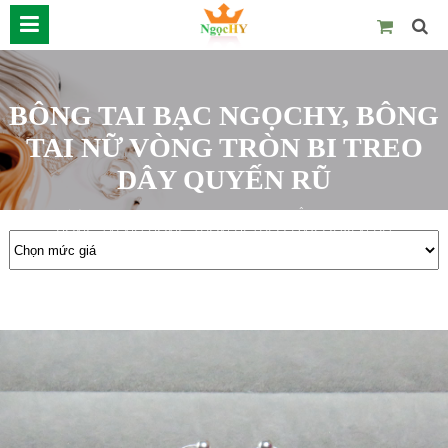
BÔNG TAI BẠC NGỌCHY, BÔNG
TAI NỮ VÒNG TRÒN BI TREO
DÂY QUYẾN RŨ
Trang chủ
Bông tai
Bạc NgọcHY
BÔNG TAI BẠC NGỌCHY,
BÔNG TAI NỮ VÒNG TRÒN BI TREO DÂY QUYẾN RŨ