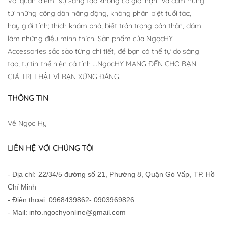
Với quan điểm "sự sáng tạo không có giới hạn" và cảm hứng
từ những công dân năng động, không phân biệt tuổi tác,
hay giới tính; thích khám phá, biết trân trọng bản thân, dám
làm những điều mình thích. Sản phẩm của NgọcHY
Accessories sắc sảo từng chi tiết, để bạn có thể tự do sáng
tạo, tự tin thể hiện cá tính ...NgọcHY MANG ĐẾN CHO BẠN
GIÁ TRỊ THẬT VÌ BẠN XỨNG ĐÁNG.
THÔNG TIN
Về Ngọc Hy
LIÊN HỆ VỚI CHÚNG TÔI
- Địa chỉ: 22/34/5 đường số 21, Phường 8, Quận Gò Vấp, TP. Hồ
Chí Minh
- Điện thoại: 0968439862- 0903969826
- Mail: info.ngochyonline@gmail.com