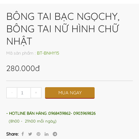
BÔNG TAI BẠC NGỌCHY,
BÔNG TAI NỮ HÌNH CHỮ
NHẬT
Mã sản phẩm :
BT-BNHY15
280.000đ
-
+
MUA NGAY
- HOTLINE BÁN HÀNG :0968439862- 0903969826
(8h00 - 21h00 mỗi ngày)
Share: