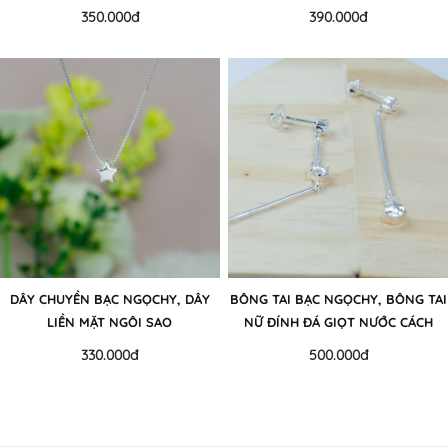
CZ,TREO
350.000đ
390.000đ
DÂY CHUYỀN BẠC NGỌCHY, DÂY
BÔNG TAI BẠC NGỌCHY, BÔNG TAI
LIỀN MẶT NGÔI SAO
NỮ ĐÍNH ĐÁ GIỌT NƯỚC CÁCH
ĐIỆU
330.000đ
500.000đ