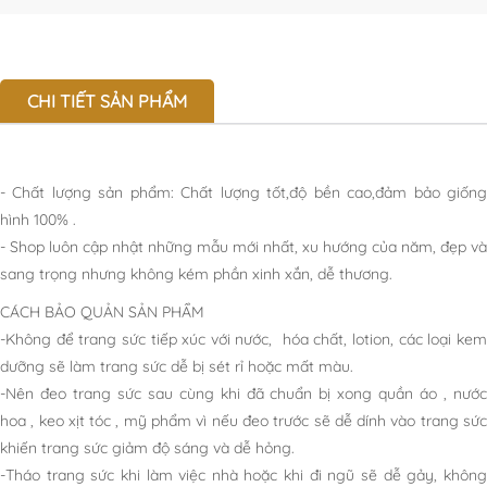
CHI TIẾT SẢN PHẨM
- Chất lượng sản phẩm: Chất lượng tốt,độ bền cao,đảm bảo giống
hình 100% .
- Shop luôn cập nhật những mẫu mới nhất, xu hướng của năm, đẹp và
sang trọng nhưng không kém phần xinh xắn, dễ thương.
CÁCH BẢO QUẢN SẢN PHẨM
-Không để trang sức tiếp xúc với nước, hóa chất, lotion, các loại kem
dưỡng sẽ làm trang sức dễ bị sét rỉ hoặc mất màu.
-Nên đeo trang sức sau cùng khi đã chuẩn bị xong quần áo , nước
hoa , keo xịt tóc , mỹ phẩm vì nếu đeo trước sẽ dễ dính vào trang sức
khiến trang sức giảm độ sáng và dễ hỏng.
-Tháo trang sức khi làm việc nhà hoặc khi đi ngũ sẽ dễ gảy, không