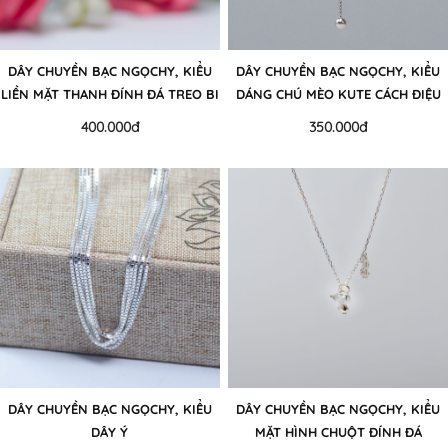
DÂY CHUYỀN BẠC NGỌCHY, KIỂU
DÂY CHUYỀN BẠC NGỌCHY, KIỂU
LIỀN MẶT THANH ĐÍNH ĐÁ TREO BI
DÁNG CHÚ MÈO KUTE CÁCH ĐIỆU
TRÒN
400.000đ
350.000đ
DÂY CHUYỀN BẠC NGỌCHY, KIỂU
DÂY CHUYỀN BẠC NGỌCHY, KIỂU
DÂY Ý
MẶT HÌNH CHUỘT ĐÍNH ĐÁ