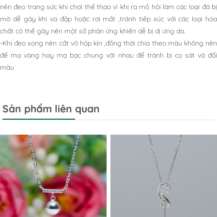
nên đeo trang sức khi chơi thể thao vì khi ra mồ hôi làm các loại đá bị
mờ dễ gảy khi va đập hoặc rơi mất ,tránh tiếp xúc với các loại hóa
chất có thể gây nên một số phản ứng khiến dễ bị dị ứng da.
-Khi đeo xong nên cất vô hộp kín ,đồng thời chia theo màu không nên
để mạ vàng hay mạ bạc chung với nhau để tránh bị cọ sát và đổi
màu
Sản phẩm liên quan