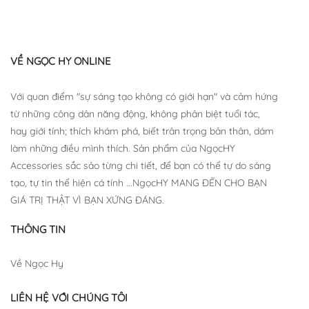
VỀ NGỌC HY ONLINE
Với quan điểm "sự sáng tạo không có giới hạn" và cảm hứng
từ những công dân năng động, không phân biệt tuổi tác,
hay giới tính; thích khám phá, biết trân trọng bản thân, dám
làm những điều mình thích. Sản phẩm của NgọcHY
Accessories sắc sảo từng chi tiết, để bạn có thể tự do sáng
tạo, tự tin thể hiện cá tính ...NgọcHY MANG ĐẾN CHO BẠN
GIÁ TRỊ THẬT VÌ BẠN XỨNG ĐÁNG.
THÔNG TIN
Về Ngọc Hy
LIÊN HỆ VỚI CHÚNG TÔI